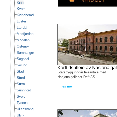
Kinn
Kvam
Kvinnherad
Luster
Lærdal
Masfjorden
Modalen
Osterøy
Samnanger
Sogndal
Solund
Korttidsutleie av Nasjonalgall
Stad
Statsbygg inngår leieavtale med
Nasjonalgalleriet Drift AS.
Stord
Stryn
...
les mer
Sunnfjord
Sveio
Tysnes
Ullensvang
Ulvik