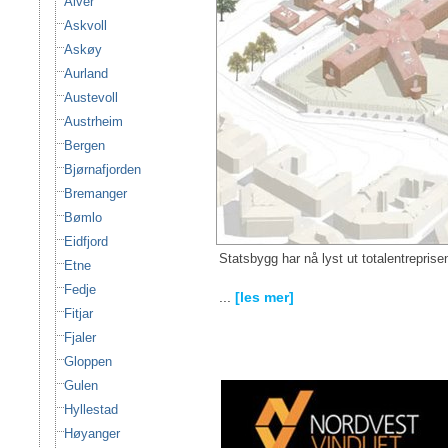
Alver
Askvoll
Askøy
Aurland
Austevoll
Austrheim
Bergen
Bjørnafjorden
Bremanger
Bømlo
Eidfjord
Statsbygg har nå lyst ut totalentreprise
Etne
Fedje
...
[les mer]
Fitjar
Fjaler
Gloppen
Gulen
Hyllestad
Høyanger