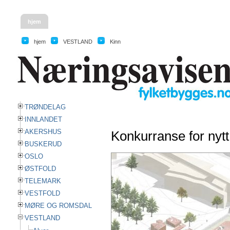
hjem
hjem
VESTLAND
Kinn
TRØNDELAG
INNLANDET
AKERSHUS
Konkurranse for nyt
BUSKERUD
OSLO
ØSTFOLD
TELEMARK
VESTFOLD
MØRE OG ROMSDAL
VESTLAND