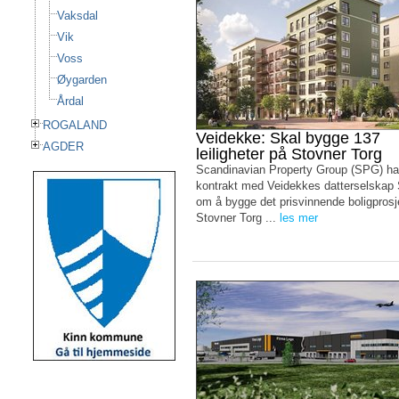
Vaksdal
Vik
Voss
Øygarden
Årdal
ROGALAND
Veidekke: Skal bygge 137
AGDER
leiligheter på Stovner Torg
Scandinavian Property Group (SPG) ha
kontrakt med Veidekkes datterselskap
om å bygge det prisvinnende boligprosj
Stovner Torg ...
les mer