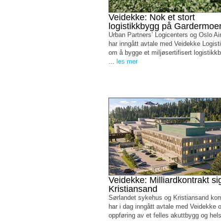
Veidekke: Nok et stort
logistikkbygg på Gardermoe
Urban Partners’ Logicenters og Oslo Air
har inngått avtale med Veidekke Logist
om å bygge et miljøsertifisert logistik
...
les mer
Veidekke: Milliardkontrakt sig
Kristiansand
Sørlandet sykehus og Kristiansand k
har i dag inngått avtale med Veidekke 
oppføring av et felles akuttbygg og he