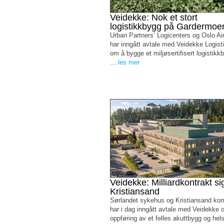
Veidekke: Nok et stort
logistikkbygg på Gardermoe
Urban Partners’ Logicenters og Oslo Air
har inngått avtale med Veidekke Logist
om å bygge et miljøsertifisert logistik
...
les mer
Veidekke: Milliardkontrakt sig
Kristiansand
Sørlandet sykehus og Kristiansand k
har i dag inngått avtale med Veidekke 
oppføring av et felles akuttbygg og he