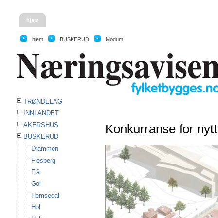
hjem
hjem
BUSKERUD
Modum
TRØNDELAG
INNLANDET
AKERSHUS
Konkurranse for nyt
BUSKERUD
Drammen
Flesberg
Flå
Gol
Hemsedal
Hol