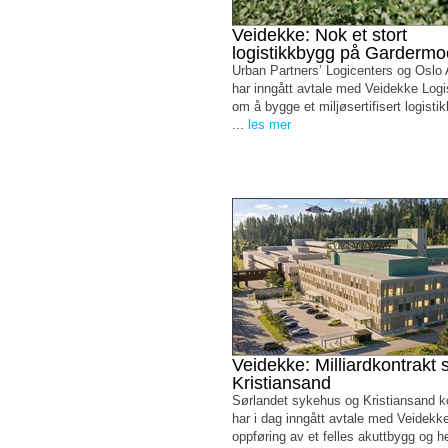
Veidekke: Nok et stort
logistikkbygg på Garderm
Urban Partners’ Logicenters og Oslo A
har inngått avtale med Veidekke Logi
om å bygge et miljøsertifisert logist
...
les mer
Veidekke: Milliardkontrakt s
Kristiansand
Sørlandet sykehus og Kristiansand
har i dag inngått avtale med Veidekk
oppføring av et felles akuttbygg og 