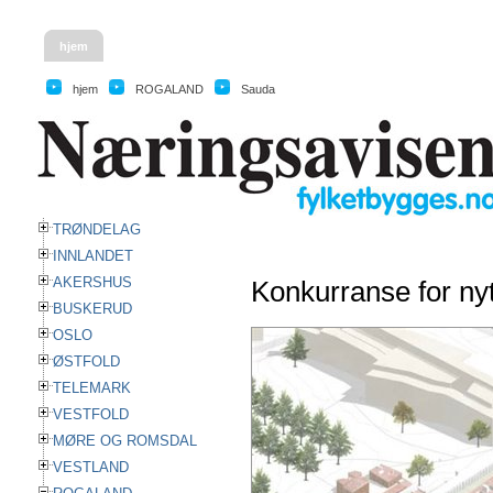
hjem
hjem
ROGALAND
Sauda
TRØNDELAG
INNLANDET
AKERSHUS
Konkurranse for ny
BUSKERUD
OSLO
ØSTFOLD
TELEMARK
VESTFOLD
MØRE OG ROMSDAL
VESTLAND