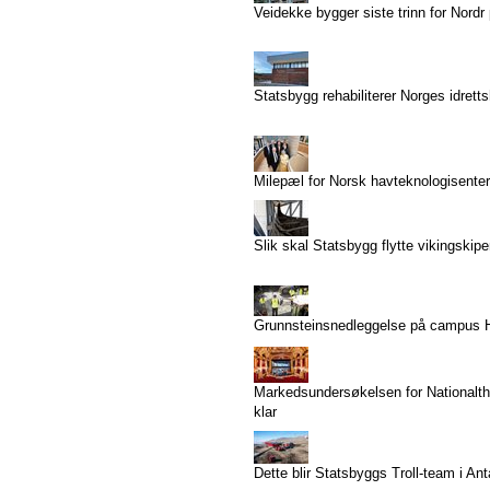
Veidekke bygger siste trinn for Nordr
Statsbygg rehabiliterer Norges idrett
Milepæl for Norsk havteknologisenter
Slik skal Statsbygg flytte vikingskip
Grunnsteinsnedleggelse på campus
Markedsundersøkelsen for Nationalthe
klar
Dette blir Statsbyggs Troll-team i Ant