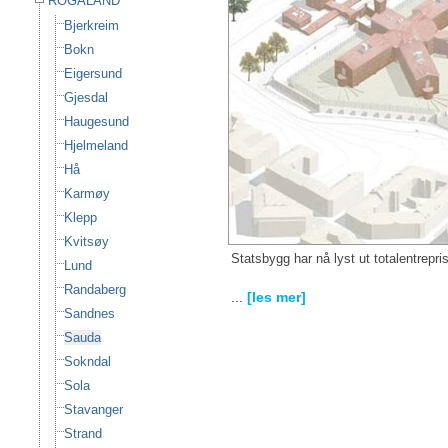
ROGALAND
Bjerkreim
Bokn
Eigersund
Gjesdal
Haugesund
Hjelmeland
Hå
Karmøy
Klepp
Kvitsøy
Statsbygg har nå lyst ut totalentrepri
Lund
Randaberg
...
[les mer]
Sandnes
Sauda
Sokndal
Sola
Stavanger
Strand