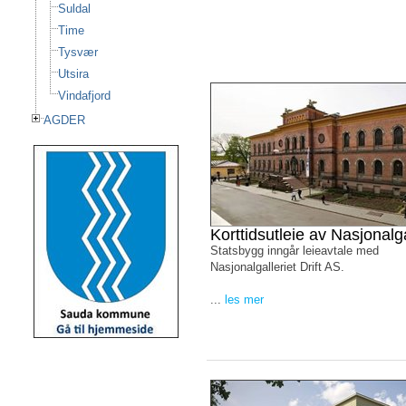
Suldal
Time
Tysvær
Utsira
Vindafjord
AGDER
Korttidsutleie av Nasjonalga
Statsbygg inngår leieavtale med
Nasjonalgalleriet Drift AS.
...
les mer