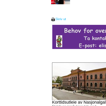
Skriv ut
Korttidsutleie av Nasjonalgall