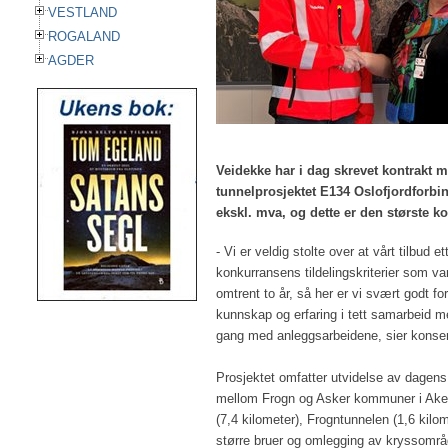
VESTLAND
ROGALAND
AGDER
Veidekke har i dag skrevet kontrakt 
tunnelprosjektet E134 Oslofjordforbin
ekskl. mva, og dette er den største k
- Vi er veldig stolte over at vårt tilbud 
konkurransens tildelingskriterier som va
omtrent to år, så her er vi svært godt fo
kunnskap og erfaring i tett samarbeid m
gang med anleggsarbeidene, sier konse
Prosjektet omfatter utvidelse av dagens E
mellom Frogn og Asker kommuner i Akers
(7,4 kilometer), Frogntunnelen (1,6 kilo
større bruer og omlegging av kryssområd