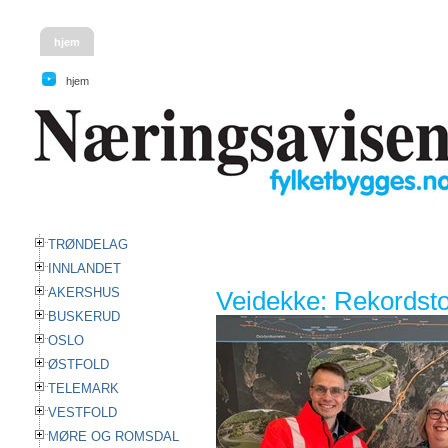
hjem
hjem
TRØNDELAG
INNLANDET
AKERSHUS
Veidekke: Rekordstor
BUSKERUD
OSLO
ØSTFOLD
TELEMARK
VESTFOLD
MØRE OG ROMSDAL