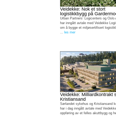
Veidekke: Nok et stort
logistikkbygg på Garderm
Urban Partners’ Logicenters og Oslo A
har inngått avtale med Veidekke Logi
om å bygge et miljøsertifisert logist
...
les mer
Veidekke: Milliardkontrakt s
Kristiansand
Sørlandet sykehus og Kristiansand
har i dag inngått avtale med Veidekk
oppføring av et felles akuttbygg og 