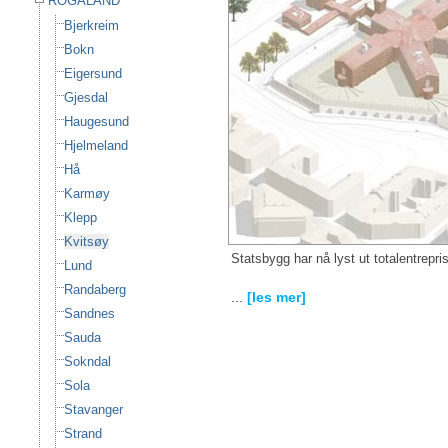
ROGALAND
Bjerkreim
Bokn
Eigersund
Gjesdal
Haugesund
Hjelmeland
Hå
Karmøy
Klepp
Kvitsøy
Statsbygg har nå lyst ut totalentrepri
Lund
Randaberg
...
[les mer]
Sandnes
Sauda
Sokndal
Sola
Stavanger
Strand