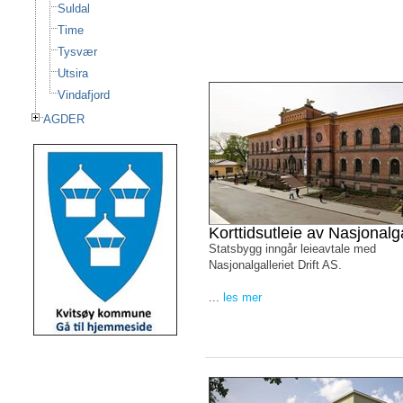
Suldal
Time
Tysvær
Utsira
Vindafjord
AGDER
Korttidsutleie av Nasjonalga
Statsbygg inngår leieavtale med
Nasjonalgalleriet Drift AS.
...
les mer