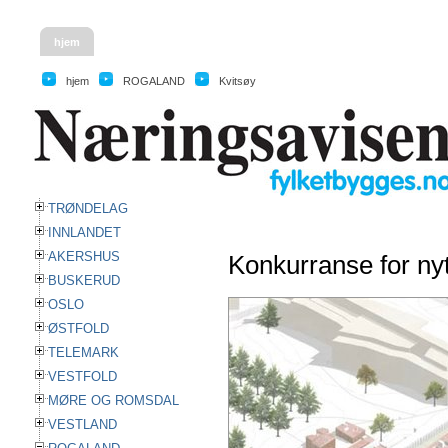
hjem
hjem
ROGALAND
Kvitsøy
TRØNDELAG
INNLANDET
AKERSHUS
Konkurranse for ny
BUSKERUD
OSLO
ØSTFOLD
TELEMARK
VESTFOLD
MØRE OG ROMSDAL
VESTLAND