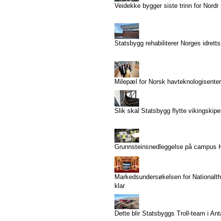
Veidekke bygger siste trinn for Nordr
Statsbygg rehabiliterer Norges idrett
Milepæl for Norsk havteknologisenter
Slik skal Statsbygg flytte vikingskip
Grunnsteinsnedleggelse på campus
Markedsundersøkelsen for Nationalthe
klar
Dette blir Statsbyggs Troll-team i Ant