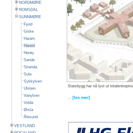
NORDMØRE
ROMSDAL
SUNNMØRE
Fjord
Giske
Haram
Hareid
Herøy
Sande
Stranda
Sula
Sykkylven
Statsbygg har nå lyst ut totalentrepri
Ulstein
Vanylven
...
[les mer]
Volda
Ørsta
Ålesund
VESTLAND
ROGALAND