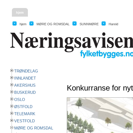
hjem
hjem
MØRE OG ROMSDAL
SUNNMØRE
Hareid
TRØNDELAG
INNLANDET
AKERSHUS
Konkurranse for nyt
BUSKERUD
OSLO
ØSTFOLD
TELEMARK
VESTFOLD
MØRE OG ROMSDAL