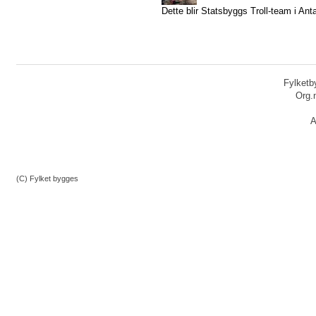
Dette blir Statsbyggs Troll-team i Anta
Fylketby
Org.
A
(C) Fylket bygges