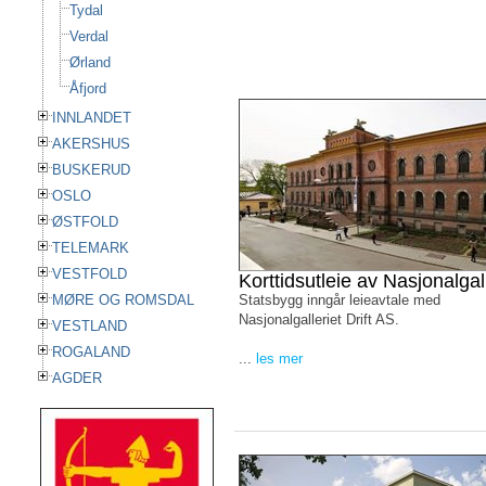
Tydal
Verdal
Ørland
Åfjord
INNLANDET
AKERSHUS
BUSKERUD
OSLO
ØSTFOLD
TELEMARK
VESTFOLD
Korttidsutleie av Nasjonalgall
MØRE OG ROMSDAL
Statsbygg inngår leieavtale med
Nasjonalgalleriet Drift AS.
VESTLAND
ROGALAND
...
les mer
AGDER