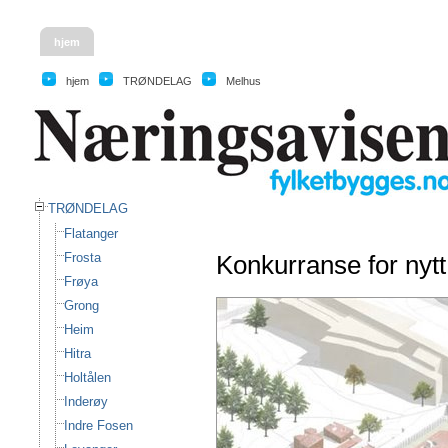
hjem
hjem
TRØNDELAG
Melhus
TRØNDELAG
Flatanger
Frosta
Konkurranse for nyt
Frøya
Grong
Heim
Hitra
Holtålen
Inderøy
Indre Fosen