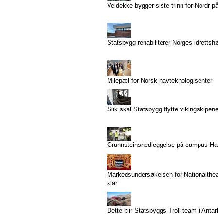
Veidekke bygger siste trinn for Nordr p
Statsbygg rehabiliterer Norges idrettsh
Milepæl for Norsk havteknologisenter
Slik skal Statsbygg flytte vikingskipen
Grunnsteinsnedleggelse på campus H
Markedsundersøkelsen for Nationaltheat
klar
Dette blir Statsbyggs Troll-team i Antar