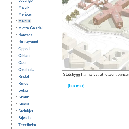
Levanger
Malvik
Meråker
Melhus
Midtre Gauldal
Namsos
Nærøysund
Oppdal
Orkland
Osen
Overhalla
Statsbygg har nå lyst ut totalentreprise
Rindal
Røros
...
[les mer]
Selbu
Skaun
Snåsa
Steinkjer
Stjørdal
Trondheim