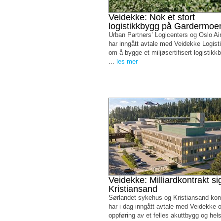
Veidekke: Nok et stort
logistikkbygg på Gardermoe
Urban Partners’ Logicenters og Oslo Air
har inngått avtale med Veidekke Logist
om å bygge et miljøsertifisert logistik
...
les mer
Veidekke: Milliardkontrakt sig
Kristiansand
Sørlandet sykehus og Kristiansand k
har i dag inngått avtale med Veidekke 
oppføring av et felles akuttbygg og he