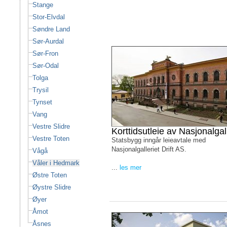
Stange
Stor-Elvdal
Søndre Land
Sør-Aurdal
Sør-Fron
Sør-Odal
Tolga
Trysil
Tynset
Vang
Vestre Slidre
Korttidsutleie av Nasjonalgall
Vestre Toten
Statsbygg inngår leieavtale med
Nasjonalgalleriet Drift AS.
Vågå
Våler i Hedmark
...
les mer
Østre Toten
Øystre Slidre
Øyer
Åmot
Åsnes