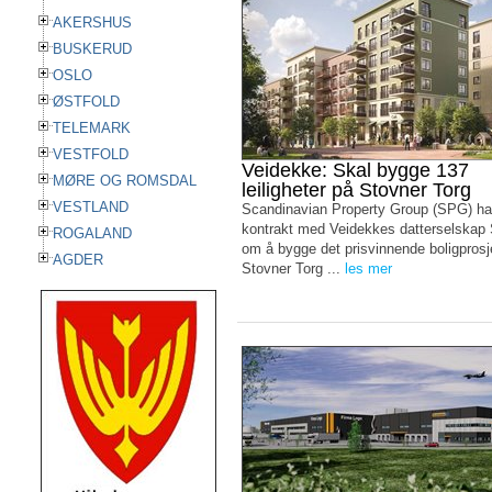
AKERSHUS
BUSKERUD
OSLO
ØSTFOLD
TELEMARK
VESTFOLD
Veidekke: Skal bygge 137
MØRE OG ROMSDAL
leiligheter på Stovner Torg
VESTLAND
Scandinavian Property Group (SPG) ha
kontrakt med Veidekkes datterselskap
ROGALAND
om å bygge det prisvinnende boligprosj
AGDER
Stovner Torg ...
les mer