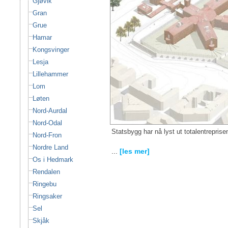
Gjøvik
Gran
Grue
Hamar
Kongsvinger
Lesja
Lillehammer
Lom
Løten
Nord-Aurdal
Nord-Odal
Statsbygg har nå lyst ut totalentreprise
Nord-Fron
Nordre Land
...
[les mer]
Os i Hedmark
Rendalen
Ringebu
Ringsaker
Sel
Skjåk