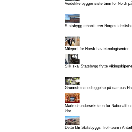
Veidekke bygger siste trinn for Nordr p
Statsbygg rehabiliterer Norges idrettsh
Milepæl for Norsk havteknologisenter
Slik skal Statsbygg flytte vikingskipen
Grunnsteinsnedleggelse på campus H
Markedsundersøkelsen for Nationaltheat
klar
Dette blir Statsbyggs Troll-team i Antar