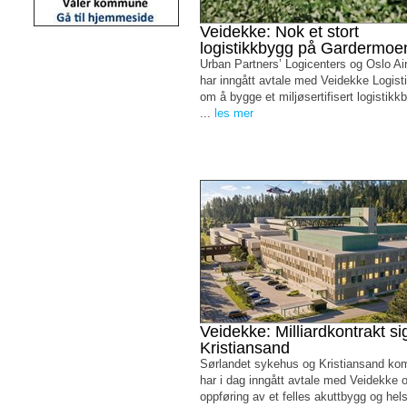
Veidekke: Nok et stort
logistikkbygg på Gardermoe
Urban Partners’ Logicenters og Oslo Air
har inngått avtale med Veidekke Logist
om å bygge et miljøsertifisert logistik
...
les mer
Veidekke: Milliardkontrakt sig
Kristiansand
Sørlandet sykehus og Kristiansand k
har i dag inngått avtale med Veidekke 
oppføring av et felles akuttbygg og he