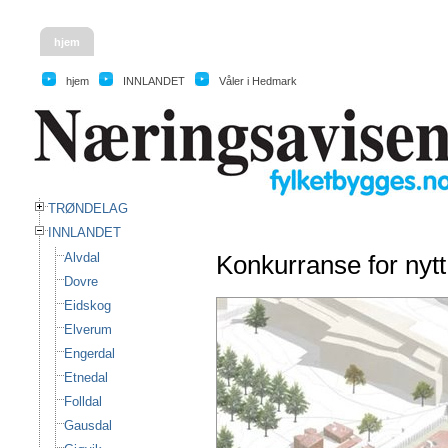
hjem
hjem
INNLANDET
Våler i Hedmark
TRØNDELAG
INNLANDET
Alvdal
Konkurranse for nyt
Dovre
Eidskog
Elverum
Engerdal
Etnedal
Folldal
Gausdal